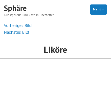
Zum
Sphäre
Inhalt
Menü
+
auf
zug
Kunstgalerie und Café in Ehestetten
springen
Vorheriges Bild
Nächstes Bild
Liköre