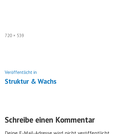
Volle
720 × 539
Größe
Beitragsnavigation
Veröffentlicht in
Struktur & Wachs
Schreibe einen Kommentar
Deine E-Mail-Adresse wird nicht veröffentlicht.