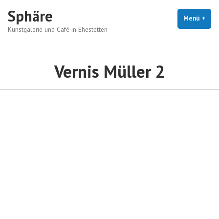
Zum
Sphäre
Inhalt
Menü
+
auf
zug
Kunstgalerie und Café in Ehestetten
springen
Vernis Müller 2